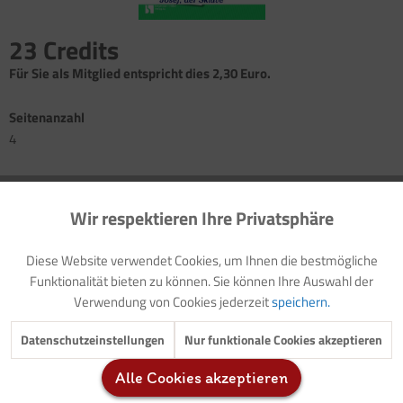
23 Credits
Für Sie als Mitglied entspricht dies 2,30 Euro.
Seitenanzahl
4
Vorwort: Thematische Einführung (mit Modellzielen und
Buchtipp)
Wir respektieren Ihre Privatsphäre
Aktiv
Funktionale
Impuls: Jesus
Vorlage: Elternbrief
Diese Website verwendet Cookies, um Ihnen die bestmögliche
Darstellung der biblischen Geschichte: Josef im Brunnen
Inaktiv
Marketing
Funktionalität bieten zu können. Sie können Ihre Auswahl der
Spiel: In den Brunnen gefallen
Verwendung von Cookies jederzeit
speichern.
Darstellung der biblischen Geschichte: Josef wird Sklave in
Inaktiv
Tracking
Ägypten
Datenschutzeinstellungen
Nur funktionale Cookies akzeptieren
Darstellung der biblischen Geschichte: Josef im Gefängnis
Lied: Gott schützt ihn wunderbar
Alle Cookies akzeptieren
Inaktiv
Service
Ausschneidebilder: Josefs Kleider