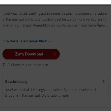
Josef wächst als Lieblingssohn seines Vaters mit seinen elf Brüdern
in Kanaan auf. Die Brüder wollen Josef loswerden und verkaufen ihn
in einem günstigen Augenblick an Kaufleute, die in das ferne Ägyp ...
Ihre Vorteile auf einen Blick >>
Zum Download
Auf Ihren Merkzettel setzen
Beschreibung
Josef wächst als Lieblingssohn seines Vaters mit seinen elf
Brüdern in Kanaan auf. Die Brüder...
mehr