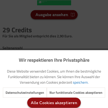
Ausgabe ansehen
29 Credits
Für Sie als Mitglied entspricht dies 2,90 Euro.
Seitenanzahl
4
Wir respektieren Ihre Privatsphäre
Aktiv
Funktionale
Vorwort: Thematische Einführung (mit Buchtipps)
Diese Website verwendet Cookies, um Ihnen die bestmögliche
Erzählstationen: Die Luther-Geschichte in Etappen
Inaktiv
Marketing
Funktionalität bieten zu können. Sie können Ihre Auswahl der
Lied: 500 Jahre und kein bisschen leise
Verwendung von Cookies jederzeit
speichern.
Philosophische Gesprächsrunde: Erzähl mir was über Liebe
Freispielangebote: Gottes Liebe kostet kein Geld
Inaktiv
Tracking
Datenschutzeinstellungen
Nur funktionale Cookies akzeptieren
Sachbetrachtung und Aktion: Unserem Zahlungsmittel auf der
Spur
Alle Cookies akzeptieren
Inaktiv
Service
Gesprächsanregung: Nicht alles kann man kaufen