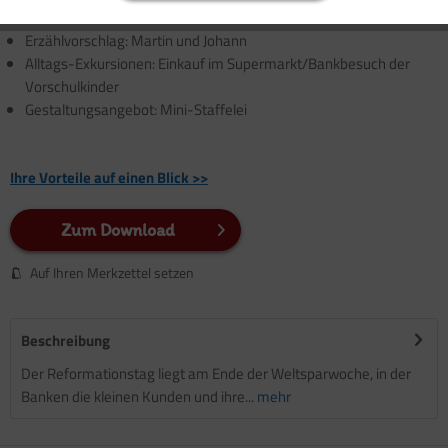
Bildkarten: Was man kaufen kann und was nicht!
Erzählvorschlag: Martin und Johann
Alltags-Exkursionen: Einkauf im Supermarkt/Bankbesuch der
Vorschulkinder
Gestaltungsangebot: Mini-Staffelei
Ihre Vorteile auf einen Blick >>
Zum Download
Auf Ihren Merkzettel setzen
Beschreibung
Der Reformationstag liegt am Ende der Weltsparwoche, in der
Banken die kleinen Kunden und ihre...
mehr