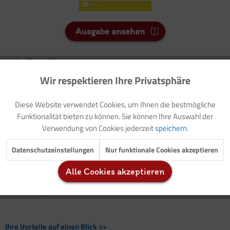
Ausgabe ansehen
22 Credits
Für Sie als Mitglied entspricht dies 2,20 Euro.
Wir respektieren Ihre Privatsphäre
Aktiv
Funktionale
Seitenanzahl
Diese Website verwendet Cookies, um Ihnen die bestmögliche
Inaktiv
Marketing
3
Funktionalität bieten zu können. Sie können Ihre Auswahl der
Verwendung von Cookies jederzeit
speichern.
Vorwort: Thematische Einführung (mit Buchtipp)
Inaktiv
Tracking
Datenschutzeinstellungen
Nur funktionale Cookies akzeptieren
Hintergrundinformationen: Trauma
Buchtipp
Alle Cookies akzeptieren
Inaktiv
Service
Entspannungsübung: Traumreise
Medientipp
Ihre Vorteile auf einen Blick >>