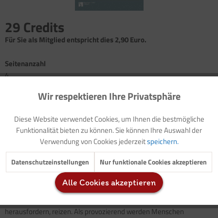
29 Credits
Für Sie als Mitglied entspricht dies 2,90 Euro.
Seitenanzahl
4
Wir respektieren Ihre Privatsphäre
Aktiv
Funktionale
Vorwort/Modellziele
Hintergrundinformation: Kinder, die provozieren
Diese Website verwendet Cookies, um Ihnen die bestmögliche
Das könnte helfen: Drei Beispiele
Inaktiv
Marketing
Funktionalität bieten zu können. Sie können Ihre Auswahl der
Was könnte hinter dem provozierenden Verhalten stecken?
Verwendung von Cookies jederzeit
speichern.
Impulse für ein Elterngespräch
Inaktiv
Tracking
Therapieansätze: Soziales Kompetenztraining/Kunsttherapie
Datenschutzeinstellungen
Nur funktionale Cookies akzeptieren
Alle Cookies akzeptieren
Der Begriff "provozieren" wird hergeleitet aus dem lateinischen
Inaktiv
Service
Wort "provocare" und bedeutet heraus-, hervorrufen,
herausfordern, reizen. Als provozierend werden Menschen