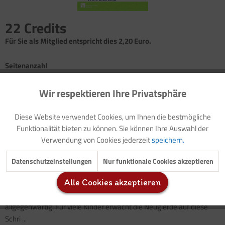
22 Credits
Für Sie als Mitglied entspricht dies 2,20 Euro.
Seitenanzahl
3
Wir respektieren Ihre Privatsphäre
Aktiv
Funktionale
Vorwort: Thematische Einführung (mit Dimensionen)
Diese Website verwendet Cookies, um Ihnen die bestmögliche
Vorlage: Elternbrief (mit Modellzielen)
Inaktiv
Marketing
Funktionalität bieten zu können. Sie können Ihre Auswahl der
Wort-Bild-Geschichte: Wandertag
Verwendung von Cookies jederzeit
speichern.
Elternaktivität
Sprachspiel: Quatschsätze
(mit Audiodatei)
Inaktiv
Tracking
Datenschutzeinstellungen
Nur funktionale Cookies akzeptieren
In der heutigen Gesellschaft ist das Medium Schrift ein wichtiges
Alle Cookies akzeptieren
Inaktiv
Service
Kommunikationsmittel. Bereits in frühester Kindheit ist Schrift
allgegenwärtig. Für viele Kinder erwacht die Neugierde auf diese
Schri ...