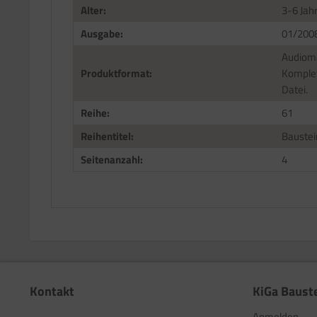
Alter:
3-6 Jah
Ausgabe:
01/200
Audioma
Produktformat:
Komplet
Datei.
Reihe:
61
Reihentitel:
Baustei
Seitenanzahl:
4
Kontakt
KiGa Baust
Anmelden