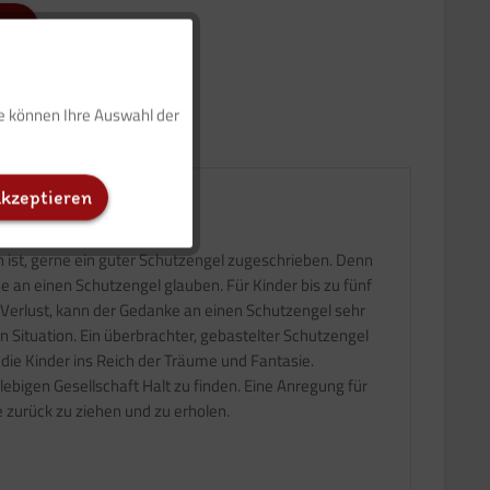
Aktiv
ie können Ihre Auswahl der
Inaktiv
akzeptieren
Inaktiv
en ist, gerne ein guter Schutzengel zugeschrieben. Denn
Inaktiv
 an einen Schutzengel glauben. Für Kinder bis zu fünf
r Verlust, kann der Gedanke an einen Schutzengel sehr
n Situation. Ein überbrachter, gebastelter Schutzengel
 die Kinder ins Reich der Träume und Fantasie.
ebigen Gesellschaft Halt zu finden. Eine Anregung für
e zurück zu ziehen und zu erholen.