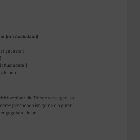
mir
(mit Audiodatei)
st gebastelt
)
it Audiodatei)
säckchen
ck ist vorüber, die Tränen versiegen, so
meres geschehen ist, gerne ein guter
zugegeben - in un ...