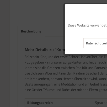
Funktionale
Diese Website verwendet C
Marketing
Beschreibung
Datenschutzei
Tracking
Mehr Details zu "Komm mit ins Reich der 
Stürzt ein Kind, und der erste Schreck ist vorüber, di
Service
- zugegeben - in unserer aufgeklärten und leider auch
Jahren sind die Grenzen zwischen Realität und Fantasie
tröstlich sein. Aber nicht nur den Kindern beschert de
am Krankenbett, der von Herzen überreicht wird, kann t
Bastelanregungen, eine Meditation und ein Gebet lasse
eine Ort der Träume und Ruhe, der mit den Eltern gesta
Bildungsbereich:
Sprach