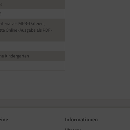
re
8
terial als MP3-Dateien.,
te Online-Ausgabe als PDF-
ne Kindergarten
eine
Informationen
Über uns