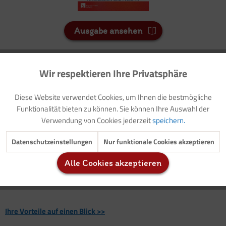
Ausgabe ansehen
15 Credits
Wir respektieren Ihre Privatsphäre
Aktiv
Funktionale
Für Sie als Mitglied entspricht dies 1,50 Euro.
Diese Website verwendet Cookies, um Ihnen die bestmögliche
Seitenanzahl
Inaktiv
Marketing
Funktionalität bieten zu können. Sie können Ihre Auswahl der
2
Verwendung von Cookies jederzeit
speichern.
Inaktiv
Tracking
Datenschutzeinstellungen
Nur funktionale Cookies akzeptieren
Vorwort: Thematische Einführung
Basteltipps: Buntstiftstreuselbilder
Alle Cookies akzeptieren
Basteltipps: Holzschuppenfisch
Inaktiv
Service
Tipps für Erzieher/-innen: Quatschlieder und Wortspielereien
Ihre Vorteile auf einen Blick >>