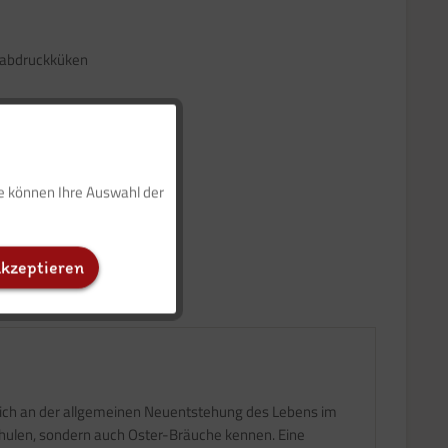
rabdruckküken
Aktiv
ie können Ihre Auswahl der
Inaktiv
akzeptieren
Inaktiv
Inaktiv
en sich an der allgemeinen Neuentstehung des Lebens im
 schulen, sondern auch Oster-Bräuche kennen. Eine