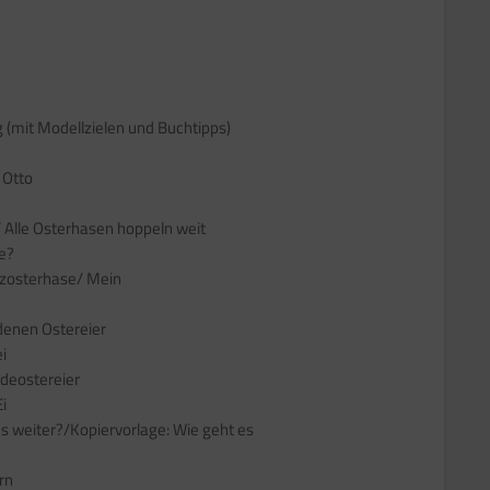
 (mit Modellzielen und Buchtipps)
 Otto
/ Alle Osterhasen hoppeln weit
se?
lzosterhase/ Mein
denen Ostereier
i
deostereier
i
s weiter?/Kopiervorlage: Wie geht es
rn