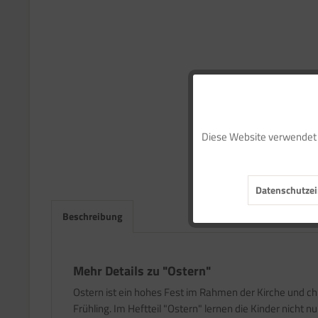
Funktionale
Diese Website verwendet C
Marketing
Datenschutzei
Tracking
Beschreibung
Service
Mehr Details zu "Ostern"
Ostern ist ein hohes Fest im Rahmen der Kirche und chr
Frühling. Im Heftteil "Ostern" lernen die Kinder nicht