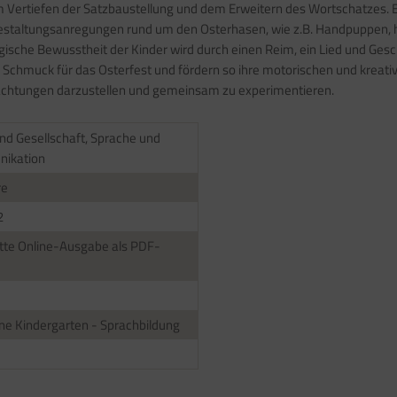
m Vertiefen der Satzbaustellung und dem Erweitern des Wortschatzes. E
estaltungsanregungen rund um den Osterhasen, wie z.B. Handpuppen, he
ische Bewusstheit der Kinder wird durch einen Reim, ein Lied und Gesc
n Schmuck für das Osterfest und fördern so ihre motorischen und kreat
bachtungen darzustellen und gemeinsam zu experimentieren.
und Gesellschaft, Sprache und
ikation
re
2
te Online-Ausgabe als PDF-
ne Kindergarten - Sprachbildung