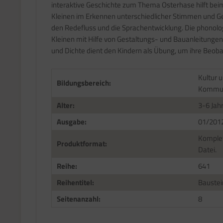
interaktive Geschichte zum Thema Osterhase hilft bei
Kleinen im Erkennen unterschiedlicher Stimmen und G
den Redefluss und die Sprachentwicklung. Die phonolog
Kleinen mit Hilfe von Gestaltungs- und Bauanleitunge
und Dichte dient den Kindern als Übung, um ihre Beo
Kultur 
Bildungsbereich:
Kommun
Alter:
3-6 Jah
Ausgabe:
01/201
Komplet
Produktformat:
Datei.
Reihe:
641
Reihentitel:
Baustei
Seitenanzahl:
8