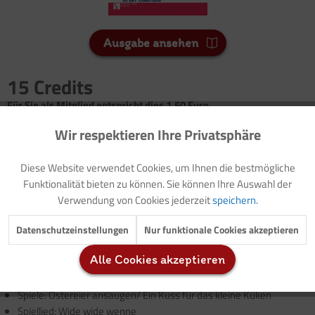
Ausgabe ansehen
15 Credits
Für Sie als Mitglied entspricht dies 1,50 Euro.
Wir respektieren Ihre Privatsphäre
Aktiv
Funktionale
Seitenanzahl
2
Diese Website verwendet Cookies, um Ihnen die bestmögliche
Inaktiv
Marketing
Funktionalität bieten zu können. Sie können Ihre Auswahl der
Vorwort: Thematische Einführung (mit Modellzielen und
Verwendung von Cookies jederzeit
speichern.
Buchtipps)
Inaktiv
Tracking
Datenschutzeinstellungen
Nur funktionale Cookies akzeptieren
Vorlage: Elternbrief
Bewegungsgeschichte: Als der Osterhase einmal seine Zunge
Alle Cookies akzeptieren
rausstreckte
Inaktiv
Service
Spiele: Federwettpusten/ Flieg, kleines Osterei
Spiele: Ostereier ansaugen/ Ein Kuss für das kleine Küken
Spiellied: Wide wide wenne