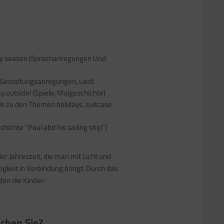
ay season (Sprachanregungen Und
(Gestaltungsanregungen, Lied)
y outside! (Spiele, Malgeschichte)
ds zu den Themen holidays, suitcase
chichte "Paul abd his sailing ship")
r Jahreszeit, die man mit Licht und
gkeit in Verbindung bringt. Durch das
en die Kinder:
chen Sie?