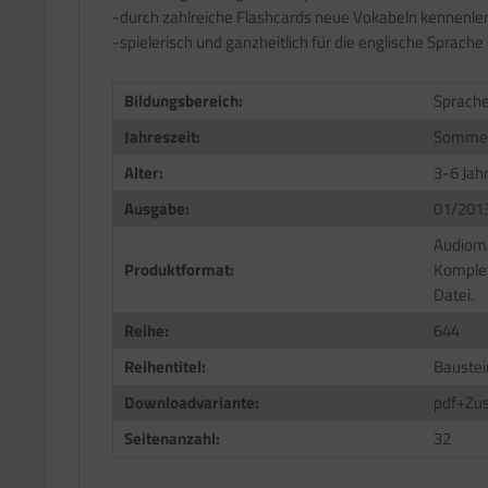
-durch zahlreiche Flashcards neue Vokabeln kennenle
-spielerisch und ganzheitlich für die englische Sprache s
Bildungsbereich:
Sprach
Jahreszeit:
Somme
Alter:
3-6 Jah
Ausgabe:
01/201
Audioma
Produktformat:
Komplet
Datei.
Reihe:
644
Reihentitel:
Baustei
Downloadvariante:
pdf+Zus
Seitenanzahl:
32