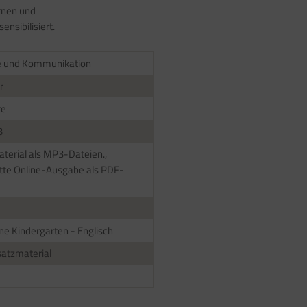
rnen und
ensibilisiert.
e und Kommunikation
r
re
3
terial als MP3-Dateien.,
te Online-Ausgabe als PDF-
ne Kindergarten - Englisch
atzmaterial