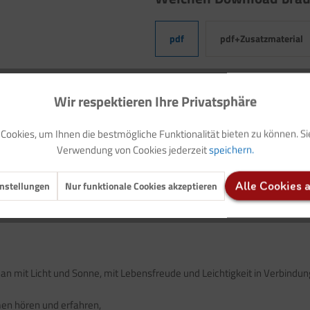
pdf
pdf+Zusatzmaterial
Ihre Vorteile auf einen Blick >>
Wir respektieren Ihre Privatsphäre
Zum Download
ookies, um Ihnen die bestmögliche Funktionalität bieten zu können. S
Verwendung von Cookies jederzeit
speichern.
Auf Ihren Merkzettel setzen
nstellungen
Nur funktionale Cookies akzeptieren
Alle Cookies 
man mit Licht und Sonne, mit Lebensfreude und Leichtigkeit in Verbind
men hören und erfahren,