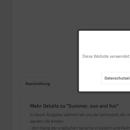
Funktionale
Diese Website verwendet C
Marketing
Datenschutzei
Tracking
Beschreibung
Service
Mehr Details zu "Summer, sun and fun"
In dieser Ausgabe widmen wir uns der Jahreszeit, die 
werden die Kinder:
-den Klang der englischen Sprache in Liedern und Rei