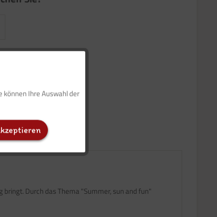
Aktiv
ie können Ihre Auswahl der
Inaktiv
akzeptieren
Inaktiv
Inaktiv
ung bringt. Durch das Thema "Summer, sun and fun"