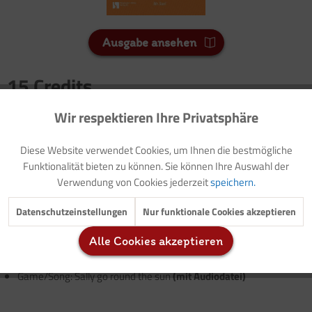
Ausgabe ansehen
15 Credits
Für Sie als Mitglied entspricht dies 1,50 Euro.
Wir respektieren Ihre Privatsphäre
Aktiv
Funktionale
Seitenanzahl
Diese Website verwendet Cookies, um Ihnen die bestmögliche
2
Inaktiv
Marketing
Funktionalität bieten zu können. Sie können Ihre Auswahl der
Verwendung von Cookies jederzeit
speichern.
Vorwort: Thematische Einführung (mit Buchtipp)
Inaktiv
Tracking
Datenschutzeinstellungen
Nur funktionale Cookies akzeptieren
Einführung des Wortschatzes
Vorlage: Elternbrief
Alle Cookies akzeptieren
Lied und Schablone: Mr. Sun
(mit Audiodatei)
Inaktiv
Service
Gestaltungsanregung: Mr. Sun
Game/Song: Sally go round the sun
(mit Audiodatei)