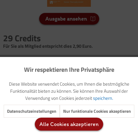
Ausgabe ansehen
29 Credits
Für Sie als Mitglied entspricht dies 2,90 Euro.
Seitenanzahl
Wir respektieren Ihre Privatsphäre
4
Aktiv
Funktionale
Diese Website verwendet Cookies, um Ihnen die bestmögliche
Vorwort: Thematische Einführung (mit Buchtipp)
Inaktiv
Marketing
Funktionalität bieten zu können. Sie können Ihre Auswahl der
Einführung des Wortschatzes
Verwendung von Cookies jederzeit
speichern.
Vorlage: Elternbrief
Spiele für das Außengelände: Eggs in the bush/ Duck, duck,
Inaktiv
Tracking
Datenschutzeinstellungen
Nur funktionale Cookies akzeptieren
goose/ Red light - green light
Malgeschichte: Auf der Sommerwiese - In the summer
Alle Cookies akzeptieren
Inaktiv
Service
meadow
(mit Audiodatei)
Gestaltungsanregung: Fingerpainting