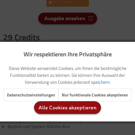
Ausgabe ansehen
29 Credits
Für Sie als Mitglied entspricht dies 2,90 Euro.
Wir respektieren Ihre Privatsphäre
Aktiv
Funktionale
Seitenanzahl
4
Diese Website verwendet Cookies, um Ihnen die bestmögliche
Inaktiv
Marketing
Funktionalität bieten zu können. Sie können Ihre Auswahl der
Verwendung von Cookies jederzeit
speichern.
Vorwort: Thematische Einführung
Vorlage: Elternbrief
Inaktiv
Tracking
Datenschutzeinstellungen
Nur funktionale Cookies akzeptieren
Kreativangebot: A map of Australia
Experiment: Day and night
Alle Cookies akzeptieren
Inaktiv
Service
Bastelangebot: Didgeridoo
Bildergeschichte: The girl and the mango tree
Basteln und Spielen: Roll the dice