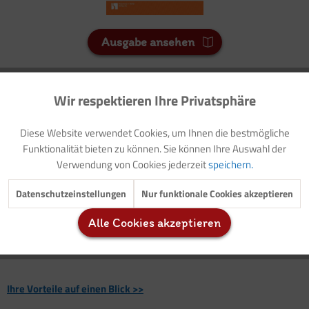
Ausgabe ansehen
74 Credits
Wir respektieren Ihre Privatsphäre
Aktiv
Funktionale
Für Sie als Mitglied entspricht dies 7,40 Euro.
Diese Website verwendet Cookies, um Ihnen die bestmögliche
Seitenanzahl
Inaktiv
Marketing
Funktionalität bieten zu können. Sie können Ihre Auswahl der
10
Verwendung von Cookies jederzeit
speichern.
Inaktiv
Tracking
Datenschutzeinstellungen
Nur funktionale Cookies akzeptieren
Vorwort: Thematische Einführung (mit Modellzielen)
Vorlage: Elternbrief (mit Buchtipps)
Alle Cookies akzeptieren
Einsatz der Flashcards: Exploring opposites
Inaktiv
Service
Flashcards: Opposites
Ihre Vorteile auf einen Blick >>