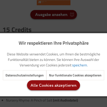
Ausgabe ansehen
15 Credits
Für Sie als Mitglied entspricht dies 1,50 Euro.
Wir respektieren Ihre Privatsphäre
Aktiv
Funktionale
Seitenanzahl
2
Diese Website verwendet Cookies, um Ihnen die bestmögliche
Inaktiv
Marketing
Funktionalität bieten zu können. Sie können Ihre Auswahl der
Verwendung von Cookies jederzeit
speichern.
Vorwort: Thematische Einführung (mit Modellzielen)
Vorlage: Elternbrief (mit Buchtipps)
Inaktiv
Tracking
Datenschutzeinstellungen
Nur funktionale Cookies akzeptieren
Nursery Rhyme: Mary Ann, make the porridge in a pan
(mit
Audiodatei)
Alle Cookies akzeptieren
Inaktiv
Service
Rezepte: It?s tea time!/ Shortbread Fingers
Rezepte: Chocolate Toffees/ Lemon Curd
Nursery Rhyme: A Pinch of Salt
(mit Audiodatei)