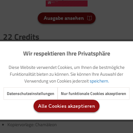
Ausgabe ansehen
22 Credits
Für Sie als Mitglied entspricht dies 2,20 Euro.
Wir respektieren Ihre Privatsphäre
Aktiv
Funktionale
Seitenanzahl
3
Diese Website verwendet Cookies, um Ihnen die bestmögliche
Inaktiv
Marketing
Funktionalität bieten zu können. Sie können Ihre Auswahl der
Verwendung von Cookies jederzeit
speichern.
Vorwort: Thematische Einführung (mit Modellzielen)
Vorlage: Elternbrief
Inaktiv
Tracking
Datenschutzeinstellungen
Nur funktionale Cookies akzeptieren
Mitlesegeschichte: Almas Apfelgarten
Fingerspiel-Geschichte: "Die Bärenfamilie"
Alle Cookies akzeptieren
Inaktiv
Service
Gestaltungsanregung: Fingerbär
Geschichte: Cäsar, das Chamäleon
Kopiervorlage: Chamäleon