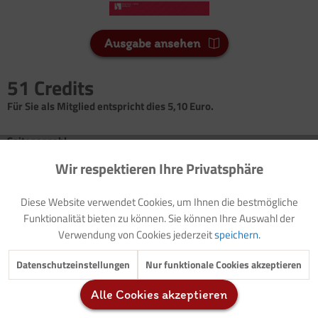
Ausgabe ansehen
51 Credits
Für Sie als Mitglied entspricht dies 5,10 Euro.
Seitenanzahl
7
Wir respektieren Ihre Privatsphäre
Aktiv
Funktionale
Thematische Einführung (mit Modellzielen)
Diese Website verwendet Cookies, um Ihnen die bestmögliche
Inaktiv
Marketing
Vorlage: Elternbrief
Funktionalität bieten zu können. Sie können Ihre Auswahl der
Mitlesegeschichte: Ein Sommerausflug
Verwendung von Cookies jederzeit
speichern.
Bildergeschichte: Eine Sonnenblume wächst
Inaktiv
Tracking
Datenschutzeinstellungen
Nur funktionale Cookies akzeptieren
Vorlage: Pustesonnenblume
Gestaltungsanregung: Pustesonnenblumen
Alle Cookies akzeptieren
Bildbetrachtung und Gesprächsimpuls: Sonnenblumen von
Inaktiv
Service
Vincent van Gogh