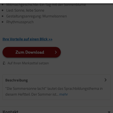
Mitmachgeschichte: Ein Tag mit der Sonnenblume
Lied: Sonne, liebe Sonne
Gestaltungsanregung: Murmelsonnen
Rhythmusspruch
Ihre Vorteile auf einen Blick >>
Zum Download
Auf Ihren Merkzettel setzen
Beschreibung
"Die Sommersonne lacht" lautet das Sprachbildungsthema in
diesem Heftteil. Der Sommer ist...
mehr
Kontakt