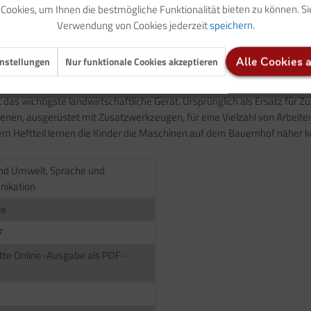
ookies, um Ihnen die bestmögliche Funktionalität bieten zu können. S
Verwendung von Cookies jederzeit
speichern.
nstellungen
Nur funktionale Cookies akzeptieren
Alle Cookies 
auf dem Bauernhof"
t das wichtigste landwirtschaftliche Gerät. Ursprünglich als Ersatz fü
enen, ausgerüstet mit Zusatzwerkzeugen, für eine Vielzahl von Arbeiten
m Heftteil lernen die Kinder die Maschinen auf dem Bauernhof näher 
nd Umwelt, Sprache und
ikation
re
7
te Online-Ausgabe als PDF-