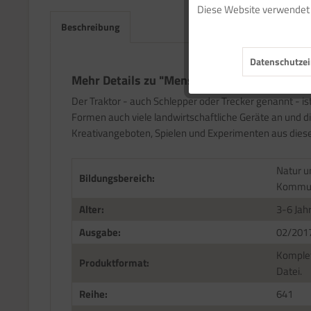
Diese Website verwendet C
Marketing
Beschreibung
Datenschutzei
Tracking
Mehr Details zu "Menschen und Maschinen 
Der Traktor - auch Schlepper oder Trecker genannt - is
Service
Formen auch viele landwirtschaftliche Geräte an und di
Kreativangeboten, Spielen und Experimenten aus diese
Natur u
Bildungsbereich:
Kommun
Alter:
3-6 Jah
Ausgabe:
02/201
Komplet
Produktformat:
Datei.
Reihe:
641