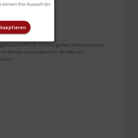
ie können Ihre Auswahl der
Inaktiv
akzeptieren
Inaktiv
r Zuggespanne (Pferde, Ochsen) gebaut, treiben moderne
Inaktiv
 im Betrieb und auf dem Feld. Mit Hilfe von
kennen.