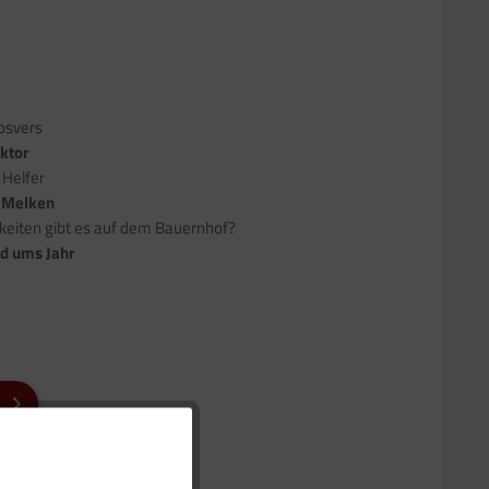
osvers
ktor
 Helfer
 Melken
keiten gibt es auf dem Bauernhof?
d ums Jahr
Aktiv