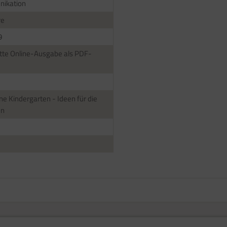
ikation
re
9
te Online-Ausgabe als PDF-
ne Kindergarten - Ideen für die
en