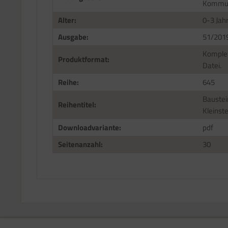
Kommun
Alter:
0-3 Jah
Ausgabe:
51/201
Komplet
Produktformat:
Datei.
Reihe:
645
Baustei
Reihentitel:
Kleinst
Downloadvariante:
pdf
Seitenanzahl:
30