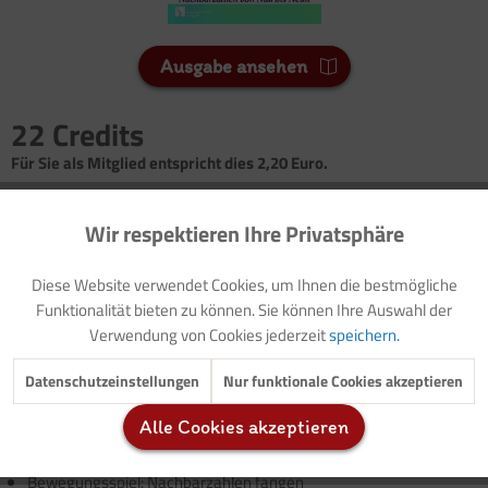
Ausgabe ansehen
22 Credits
Für Sie als Mitglied entspricht dies 2,20 Euro.
Seitenanzahl
Wir respektieren Ihre Privatsphäre
Aktiv
Funktionale
3
Diese Website verwendet Cookies, um Ihnen die bestmögliche
Inaktiv
Marketing
Vorwort: Thematische Einführung (mit Hilfe für die
Funktionalität bieten zu können. Sie können Ihre Auswahl der
Erzieher/innen/Buchtipps)
Verwendung von Cookies jederzeit
speichern.
Bildungsplan: Frühkindliche mathematische
Inaktiv
Tracking
Datenschutzeinstellungen
Nur funktionale Cookies akzeptieren
Kompetenzentwicklung
Ausmalbild: Welche ist deine Nachbarzahl?
Alle Cookies akzeptieren
Spielanregung: Nachbarzahlen/Zahlen und Nachbarzahlen
Inaktiv
Service
Spielanregung: Nachbarzahlen aufstellen
Bewegungsspiel: Nachbarzahlen fangen