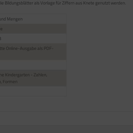
 Bildungsblätter als Vorlage für Ziffern aus Knete genutzt werden.
 und Mengen
re
3
te Online-Ausgabe als PDF-
ne Kindergarten - Zahlen,
, Formen