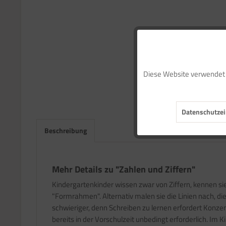
Funktionale
Diese Website verwendet C
Marketing
Datenschutzei
Tracking
Beschreibung
Service
Mehr Details zu "Zahlen und Ziffern"
Kindergartenkinder wissen zwar von Ziffern, kennen si
"Formrahmen". Alternativ malen sie die Linien nach, d
schwieriger, denn Schreiben zu lernen erfordert Konze
bereits in der Vorschulzeit unbedingt erforderlich. Im