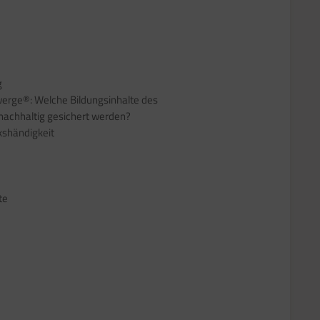
g
erge®: Welche Bildungsinhalte des
nachhaltig gesichert werden?
nkshändigkeit
te