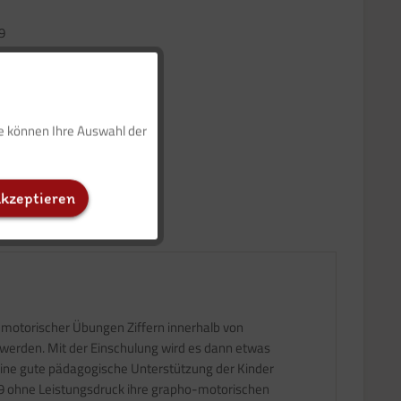
 9
Aktiv
ie können Ihre Auswahl der
Inaktiv
akzeptieren
Inaktiv
Inaktiv
-motorischer Übungen Ziffern innerhalb von
t werden. Mit der Einschulung wird es dann etwas
 eine gute pädagogische Unterstützung der Kinder
is 9 ohne Leistungsdruck ihre grapho-motorischen