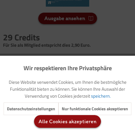
Ausgabe ansehen
29 Credits
Für Sie als Mitglied entspricht dies 2,90 Euro.
Seitenanzahl
Wir respektieren Ihre Privatsphäre
4
Aktiv
Funktionale
Diese Website verwendet Cookies, um Ihnen die bestmögliche
Vorwort: Thematische Einführung (mit Modellzielen)
Inaktiv
Marketing
Funktionalität bieten zu können. Sie können Ihre Auswahl der
Vorlage: Elternbrief
Verwendung von Cookies jederzeit
speichern.
Spiel: Welche Zahl siehst du?
Gestaltungsanregung: Würfel basteln
Inaktiv
Tracking
Datenschutzeinstellungen
Nur funktionale Cookies akzeptieren
Zählspiel: Meine bunte Raupe
Gestaltungsanregung: Sage mir erst, wie alt du bist!?
Alle Cookies akzeptieren
Inaktiv
Service
Wahrnehmungsübungen: Zahlen klatschen/Zahlen legen
Spiele: Immer zwei! Immer drei!