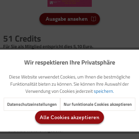
Ausgabe ansehen
51 Credits
Für Sie als Mitglied entspricht dies 5,10 Euro.
Wir respektieren Ihre Privatsphäre
Seitenanzahl
Aktiv
Funktionale
7
Diese Website verwendet Cookies, um Ihnen die bestmögliche
Inaktiv
Marketing
Funktionalität bieten zu können. Sie können Ihre Auswahl der
Erfahrungsfeld: Bunte Blätter/Vorlage: Elternbrief
Verwendung von Cookies jederzeit
speichern.
Lied: Ja im Herbst, da ist es lustig
Naturerfahrung: Entdeckungen im Herbstwald
Inaktiv
Tracking
Datenschutzeinstellungen
Nur funktionale Cookies akzeptieren
Geschichte: Willi und der Apfelbaum
Sachbetrachtung: Äpfel
Alle Cookies akzeptieren
Inaktiv
Service
Lebenspraktischer Bereich:
Apfelmus zubereiten
Und viele weitere Angebote?