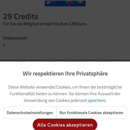
29 Credits
Für Sie als Mitglied entspricht dies 2,90 Euro.
Seitenanzahl
4
Geschichte: Als Frieda das Sonntagsfrühstück rettete
(mit
Audiodatei)
Wir respektieren Ihre Privatsphäre
Aktiv
Funktionale
Gestaltungsanregung: Ampeln und Verkehrsschilder
Bewegungsspiel: Bei Rot bleib ich stehen, bei Grün darf ich
Diese Website verwendet Cookies, um Ihnen die bestmögliche
gehen
Inaktiv
Marketing
Funktionalität bieten zu können. Sie können Ihre Auswahl der
Konzentrationsübung: Mandala
Verwendung von Cookies jederzeit
speichern.
Sinnesübung: Hell, dunkel oder reflektierend
Geschmacksprobe: Ampelimbiss
Inaktiv
Tracking
Datenschutzeinstellungen
Nur funktionale Cookies akzeptieren
Malvorlage: Ampelmännchen
Alle Cookies akzeptieren
Inaktiv
Service