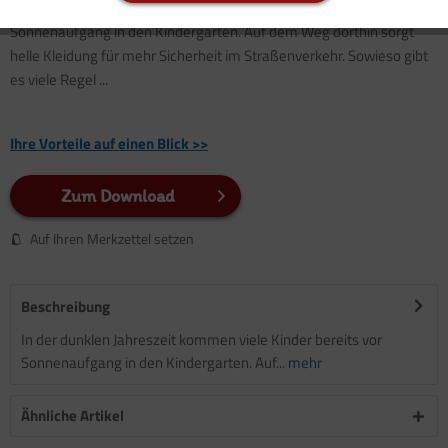
In der dunklen Jahreszeit kommen viele Kinder bereits vor
Sonnenaufgang in den Kindergarten. Auf dem Weg dorthin sorgt
helle Kleidung für mehr Sicherheit im Straßenverkehr. Sowieso gibt
es viele Regel ...
Ihre Vorteile auf einen Blick >>
Zum Download
Auf Ihren Merkzettel setzen
Beschreibung
In der dunklen Jahreszeit kommen viele Kinder bereits vor
Sonnenaufgang in den Kindergarten. Auf...
mehr
Ähnliche Artikel