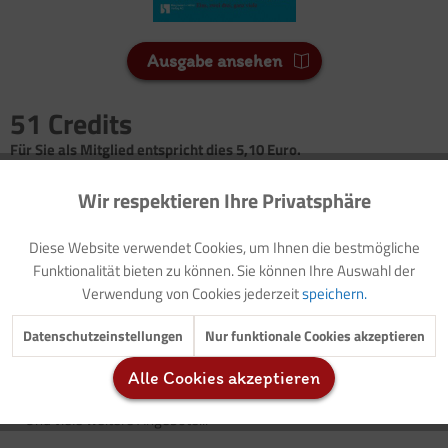
Ausgabe ansehen
51 Credits
Für Sie als Mitglied entspricht dies 5,10 Euro.
Wir respektieren Ihre Privatsphäre
Seitenanzahl
Aktiv
Funktionale
7
Diese Website verwendet Cookies, um Ihnen die bestmögliche
Inaktiv
Marketing
Funktionalität bieten zu können. Sie können Ihre Auswahl der
Vorwort: Thematische Einführung (mit Buch-/CD-Tipp)
Verwendung von Cookies jederzeit
speichern.
Der Zahlenraum von eins bis zwölf
Lied: Kleiner Zahlenkanon
Inaktiv
Tracking
Datenschutzeinstellungen
Nur funktionale Cookies akzeptieren
Mengen erfassen: Würfel-Gruppen
Gestaltungsanregung: Zahlen kneten
Alle Cookies akzeptieren
Inaktiv
Service
Mengen erfassen: Tiere zählen
(mit Poster)
Und viele weitere Angebote...